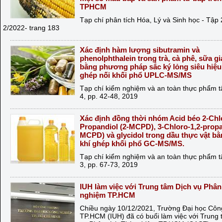
TPHCM
Tạp chí phân tích Hóa, Lý và Sinh học - Tập 
2/2022- trang 183
Xác định hàm lượng sibutramin và
phenolphthalein trong trà, cà phê, sữa g
bằng phương pháp sắc ký lỏng siêu hiệ
ghép nối khối phổ UPLC-MS/MS
Tạp chí kiểm nghiệm và an toàn thực phẩm tậ
4, pp. 42-48, 2019
Xác định đồng thời nhóm Acid béo 2-Chlo
Propandiol (2-MCPD), 3-Chloro-1,2-propa
MCPD) và glycidol trong dầu thực vật bằ
khí ghép khối phổ GC-MS/MS.
Tạp chí kiểm nghiệm và an toàn thực phẩm tậ
3, pp. 67-73, 2019
IUH làm việc với Trung tâm Dịch vụ Phân 
nghiệm TP.HCM
Chiều ngày 10/12/2021, Trường Đại học Côn
TP.HCM (IUH) đã có buổi làm việc với Trung 