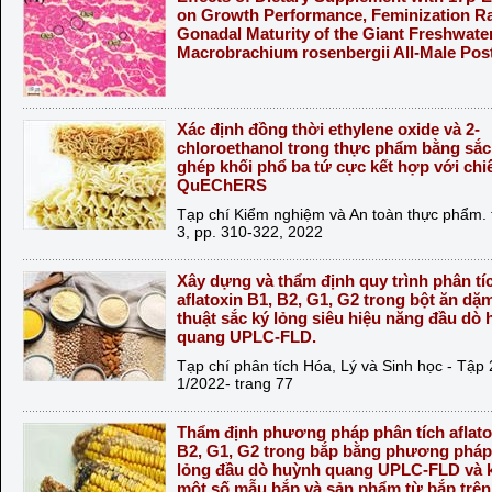
on Growth Performance, Feminization Ra
Gonadal Maturity of the Giant Freshwate
Macrobrachium rosenbergii All-Male Pos
Xác định đồng thời ethylene oxide và 2-
chloroethanol trong thực phẩm bằng sắc 
ghép khối phổ ba tứ cực kết hợp với chi
QuEChERS
Tạp chí Kiểm nghiệm và An toàn thực phẩm. t
3, pp. 310-322, 2022
Xây dựng và thẩm định quy trình phân tí
aflatoxin B1, B2, G1, G2 trong bột ăn dặ
thuật sắc ký lỏng siêu hiệu năng đầu dò
quang UPLC-FLD.
Tạp chí phân tích Hóa, Lý và Sinh học - Tập 
1/2022- trang 77
Thẩm định phương pháp phân tích aflato
B2, G1, G2 trong bắp bằng phương pháp
lỏng đầu dò huỳnh quang UPLC-FLD và k
một số mẫu bắp và sản phẩm từ bắp trên