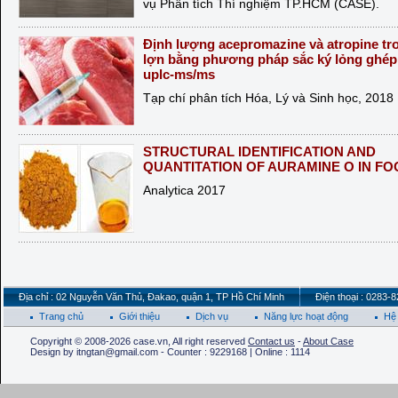
vụ Phân tích Thí nghiệm TP.HCM (CASE).
Định lượng acepromazine và atropine tro
lợn bằng phương pháp sắc ký lỏng ghép
uplc-ms/ms
Tạp chí phân tích Hóa, Lý và Sinh học, 2018
STRUCTURAL IDENTIFICATION AND
QUANTITATION OF AURAMINE O IN F
Analytica 2017
Địa chỉ : 02 Nguyễn Văn Thủ, Đakao, quận 1, TP Hồ Chí Minh
Điện thoại : 0283-
Trang chủ
Giới thiệu
Dịch vụ
Năng lực hoạt động
Hệ 
Copyright © 2008-2026 case.vn, All right reserved
Contact us
-
About Case
Design by itngtan@gmail.com - Counter : 9229168 | Online : 1114