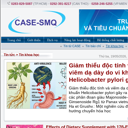
0283-829-5087
(TP.HCM) -
0292-391-8217
(CAN THO) -
0258-246-5255
(VP.MIEN
Trang chủ
Giới thiệu
Dịch vụ
Năng lực hoạt động
Hệ thống chất lượng
Tin từ CASE
Tin báo chí
Tin khoa học
Tin tức
>
Tin khoa học
Thứ ba, 19/05/2026
Giảm thiểu độc tính
viêm dạ dày do vi k
Helicobacter pylori 
Giảm thiểu độc tính và viêm dạ d
khuẩn Helicobacter pylori gây r
các phân đoạn giàu Majonoside
Ginsenoside Rg1 từ Panax viet
Ha et Grushv.: Một nghiên cứu đ
hướng chuyển hóa học
Effects of Dietary Supplement with 17β-E