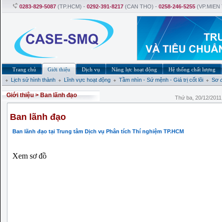
0283-829-5087
(TP.HCM) -
0292-391-8217
(CAN THO) -
0258-246-5255
(VP.MIEN
Trang chủ
Giới thiệu
Dịch vụ
Năng lực hoạt động
Hệ thống chất lượng
Lịch sử hình thành
Lĩnh vực hoạt động
Tầm nhìn - Sứ mệnh - Giá trị cốt lõi
Sơ 
Giới thiệu
>
Ban lãnh đạo
Thứ ba, 20/12/201
Ban lãnh đạo
Ban lãnh đạo tại Trung tâm Dịch vụ Phân tích Thí nghiệm TP.HCM
Xem sơ đồ