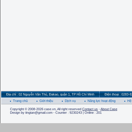
Địa chỉ : 02 Nguyễn Văn Thủ, Đakao, quận 1, TP Hồ Chí Minh
Điện thoại : 0283-
Trang chủ
Giới thiệu
Dịch vụ
Năng lực hoạt động
Hệ 
Copyright © 2008-2026 case.vn, All right reserved
Contact us
-
About Case
Design by itngtan@gmail.com - Counter : 9230243 | Online : 201