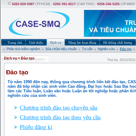
0283-829-5087
(TP.HCM) -
0292-391-8217
(CAN THO) -
0258-246-5255
(VP.MIEN
Trang chủ
Giới thiệu
Dịch vụ
Năng lực hoạt động
Hệ thống chất lượng
Phân tích kiểm nghiệm
Sửa chữa hiệu chuẩn
Tư vấn
Nghiên cứu
Đào tạo
Dịch vụ
>
Đào tạo
Thứ ba, 20/12/201
Đào tạo
Từ năm 1990 đến nay, thông qua chương trình liên kết đào tạo, CA
năm đã tiếp nhận các sinh viên Cao đẳng, Đại học hoặc Sau Đại họ
làm các Tiểu luận, Luận văn hoặc Luận án tốt nghiệp hoặc phân tí
nghiên cứu của sinh viên.
Chương trình đào tạo chuyên sâu
Chương trình đào tạo theo yêu cầu
Phiếu đăng kí