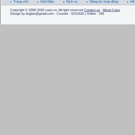
Trang chủ
Giới thiệu
Dịch vụ
Năng lực hoạt động
Hệ 
Copyright © 2008-2026 case.vn, All right reserved
Contact us
-
About Case
Design by itngtan@gmail.com - Counter : 9231926 | Online : 768