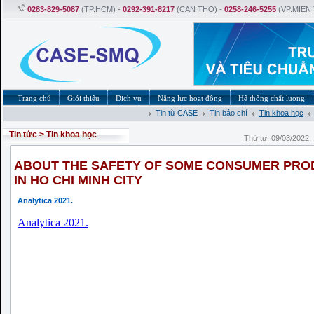
0283-829-5087
(TP.HCM) -
0292-391-8217
(CAN THO) -
0258-246-5255
(VP.MIEN
Trang chủ
Giới thiệu
Dịch vụ
Năng lực hoạt động
Hệ thống chất lượng
Tin từ CASE
Tin báo chí
Tin khoa học
Tin tức
>
Tin khoa học
Thứ tư, 09/03/2022
ABOUT THE SAFETY OF SOME CONSUMER PRO
IN HO CHI MINH CITY
Analytica 2021.
Analytica 2021.