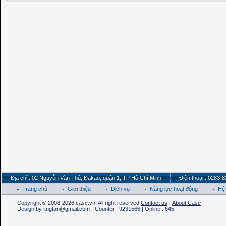
Địa chỉ : 02 Nguyễn Văn Thủ, Đakao, quận 1, TP Hồ Chí Minh
Điện thoại : 0283-
Trang chủ
Giới thiệu
Dịch vụ
Năng lực hoạt động
Hệ 
Copyright © 2008-2026 case.vn, All right reserved
Contact us
-
About Case
Design by itngtan@gmail.com - Counter : 9231566 | Online : 645