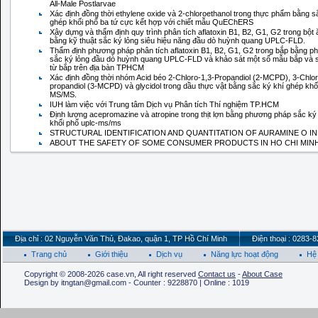
All-Male Postlarvae
Xác định đồng thời ethylene oxide và 2-chloroethanol trong thực phẩm bằng s
ghép khối phổ ba tứ cực kết hợp với chiết mẫu QuEChERS
Xây dựng và thẩm định quy trình phân tích aflatoxin B1, B2, G1, G2 trong bột
bằng kỹ thuật sắc ký lỏng siêu hiệu năng đầu dò huỳnh quang UPLC-FLD.
Thẩm định phương pháp phân tích aflatoxin B1, B2, G1, G2 trong bắp bằng 
sắc ký lỏng đầu dò huỳnh quang UPLC-FLD và khảo sát một số mẫu bắp và
từ bắp trên địa bàn TPHCM
Xác định đồng thời nhóm Acid béo 2-Chloro-1,3-Propandiol (2-MCPD), 3-Chlor
propandiol (3-MCPD) và glycidol trong dầu thực vật bằng sắc ký khí ghép kh
MS/MS.
IUH làm việc với Trung tâm Dịch vụ Phân tích Thí nghiệm TP.HCM
Định lượng acepromazine và atropine trong thịt lợn bằng phương pháp sắc ký
khối phổ uplc-ms/ms
STRUCTURAL IDENTIFICATION AND QUANTITATION OF AURAMINE O I
ABOUT THE SAFETY OF SOME CONSUMER PRODUCTS IN HO CHI MINH
Địa chỉ : 02 Nguyễn Văn Thủ, Đakao, quận 1, TP Hồ Chí Minh
Điện thoại : 0283-
Trang chủ
Giới thiệu
Dịch vụ
Năng lực hoạt động
Hệ 
Copyright © 2008-2026 case.vn, All right reserved
Contact us
-
About Case
Design by itngtan@gmail.com - Counter : 9228870 | Online : 1019