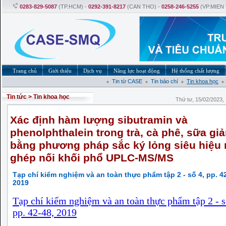
0283-829-5087
(TP.HCM) -
0292-391-8217
(CAN THO) -
0258-246-5255
(VP.MIEN
Trang chủ
Giới thiệu
Dịch vụ
Năng lực hoạt động
Hệ thống chất lượng
Tin từ CASE
Tin báo chí
Tin khoa học
Tin tức
>
Tin khoa học
Thứ tư, 15/02/2023
Xác định hàm lượng sibutramin và
phenolphthalein trong trà, cà phê, sữa gi
bằng phương pháp sắc ký lỏng siêu hiệu
ghép nối khối phổ UPLC-MS/MS
Tạp chí kiểm nghiệm và an toàn thực phẩm tập 2 - số 4, pp. 4
2019
Tạp chí kiểm nghiệm và an toàn thực phẩm tập 2 - s
pp. 42-48, 2019