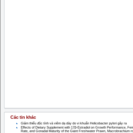
Các tin khác
Giảm thiểu độc tính và viêm dạ dày do vi khuẩn Helicobacter pylori gây ra
Effects of Dietary Supplement with 17β-Estradiol on Growth Performance, Fem
Rate, and Gonadal Maturity of the Giant Freshwater Prawn, Macrobrachium r