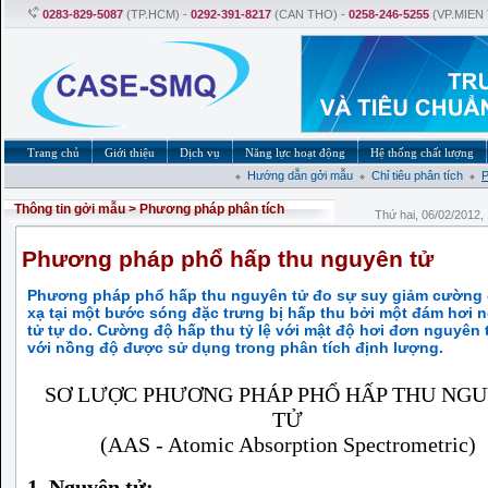
0283-829-5087
(TP.HCM) -
0292-391-8217
(CAN THO) -
0258-246-5255
(VP.MIEN
Trang chủ
Giới thiệu
Dịch vụ
Năng lực hoạt động
Hệ thống chất lượng
Hướng dẫn gởi mẫu
Chỉ tiêu phân tích
P
Thông tin gởi mẫu
>
Phương pháp phân tích
Thứ hai, 06/02/2012
Phương pháp phổ hấp thu nguyên tử
Phương pháp phổ hấp thu nguyên tử đo sự suy giảm cường
xạ tại một bước sóng đặc trưng bị hấp thu bởi một đám hơi 
tử tự do. Cường độ hấp thu tỷ lệ với mật độ hơi đơn nguyên t
với nồng độ được sử dụng trong phân tích định lượng.
SƠ LƯỢC PHƯƠNG PHÁP PHỔ HẤP THU NG
TỬ
(AAS - Atomic Absorption Spectrometric)
1. Nguyên tử: