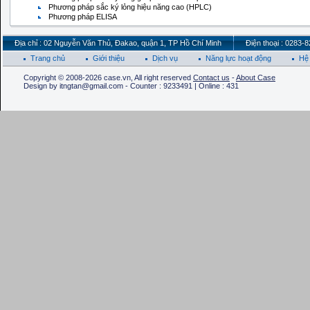
Phương pháp sắc ký lỏng hiệu năng cao (HPLC)
Phương pháp ELISA
Địa chỉ : 02 Nguyễn Văn Thủ, Đakao, quận 1, TP Hồ Chí Minh
Điện thoại : 0283-
Trang chủ
Giới thiệu
Dịch vụ
Năng lực hoạt động
Hệ 
Copyright © 2008-2026 case.vn, All right reserved
Contact us
-
About Case
Design by itngtan@gmail.com - Counter : 9233491 | Online : 431