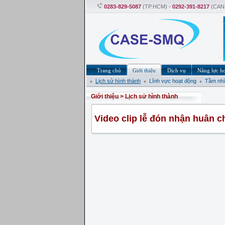
0283-829-5087
(TP.HCM) -
0292-391-8217
(CAN
Trang chủ
Giới thiệu
Dịch vụ
Năng lực h
Lịch sử hình thành
Lĩnh vực hoạt động
Tầm nhìn
Giới thiệu
>
Lịch sử hình thành
Video clip lễ đón nhận huân c