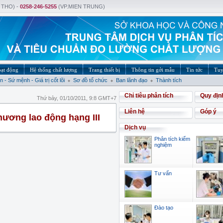
 THO) -
0258-246-5255
(VP.MIEN TRUNG)
oạt động
Hệ thống chất lượng
Trang thiết bị
Thông tin gởi mẫu
Tin tức
Tuy
 - Sứ mệnh - Giá trị cốt lõi
Sơ đồ tổ chức
Ban lãnh đạo
Thành tích
Chỉ tiêu phân tích
Quy địn
Thứ bảy, 01/10/2011, 9:8 GMT+7
Liên hệ
Góp ý
hương lao động hạng III
Dịch vụ
Phân tích kiểm
nghiệm
Tư vấn
Đào tạo