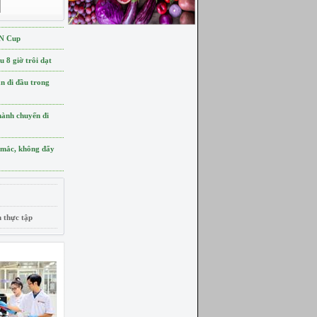
AN Cup
 8 giờ trôi dạt
ần đi đầu trong
ành chuyến đi
 mắc, không đẩy
n thực tập