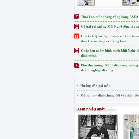
Thái Lan toàn thắng vòng bảng ASE
Cô gái rơi xuống Mũi Nghê sống sót sau
Chủ tịch Quốc hội: Cảnh sát kinh tế c
điều tra số, truy vết dòng tiền
Cuộc hẹn ngắm bình minh Mũi Nghê th
định mệnh
Phó thủ tướng: Xử lý đến cùng vướng
doanh nghiệp đi vòng
Hướng dẫn gởi mẫu
Một số quy định chung đối với sinh viê
Xem nhiều nhất